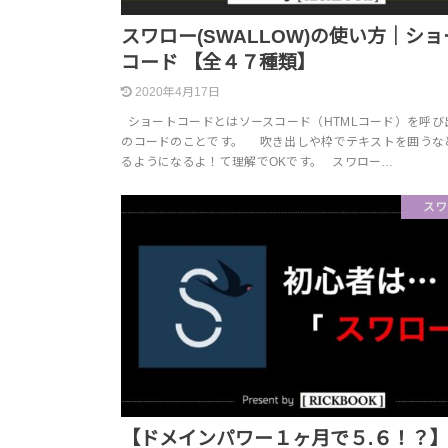
スワロー(SWALLOW)の使い方｜シ
コード 【全４７種類】
2020年4月17日
ショートコードとはソースコード（HTMLコード）を呼び
のコードのことです。 吹き出しや枠でテキストを囲うな
るようになるよ！て理解でOKです。 スワロー…
スワ
【ドメインパワー１ヶ月で５.６！？